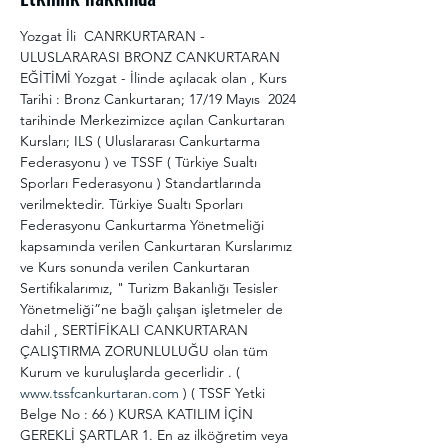
Yozgat İli  CANRKURTARAN - 
ULUSLARARASI BRONZ CANKURTARAN 
EĞİTİMİ Yozgat - İlinde açılacak olan , Kurs 
Tarihi : Bronz Cankurtaran; 17/19 Mayıs  2024 
tarihinde Merkezimizce açılan Cankurtaran 
Kursları; ILS ( Uluslararası Cankurtarma 
Federasyonu ) ve TSSF ( Türkiye Sualtı 
Sporları Federasyonu ) Standartlarında 
verilmektedir. Türkiye Sualtı Sporları 
Federasyonu Cankurtarma Yönetmeliği 
kapsamında verilen Cankurtaran Kurslarımız 
ve Kurs sonunda verilen Cankurtaran 
Sertifikalarımız, " Turizm Bakanlığı Tesisler 
Yönetmeliği”ne bağlı çalışan işletmeler de 
dahil , SERTİFİKALI CANKURTARAN 
ÇALIŞTIRMA ZORUNLULUĞU olan tüm 
Kurum ve kuruluşlarda gecerlidir . ( 
www.tssfcankurtaran.com
 ) ( TSSF Yetki 
Belge No : 66 ) KURSA KATILIM İÇİN 
GEREKLİ ŞARTLAR 1. En az ilköğretim veya 