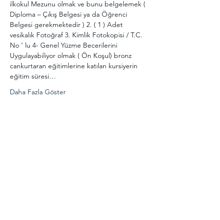
ilkokul Mezunu olmak ve bunu belgelemek ( 
Diploma – Çıkış Belgesi ya da Öğrenci 
Belgesi gerekmektedir ) 2. ( 1 ) Adet 
vesikalık Fotoğraf 3. Kimlik Fotokopisi / T.C. 
No ‘ lu 4- Genel Yüzme Becerilerini 
Uygulayabiliyor olmak ( Ön Koşul) bronz 
cankurtaran eğitimlerine katılan kursiyerin 
eğitim süresi…
Daha Fazla Göster
Bu Etkinliği Paylaş