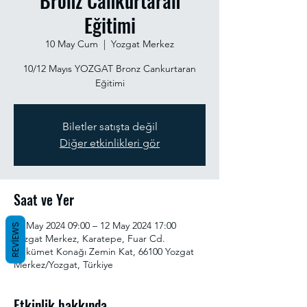
Bronz Cankurtaran
Eğitimi
10 May Cum
  |  
Yozgat Merkez
10/12 Mayıs YOZGAT Bronz Cankurtaran
Eğitimi
Biletler satışta değil
Diğer etkinlikleri gör
Saat ve Yer
10 May 2024 09:00 – 12 May 2024 17:00
REVIEWS
Yozgat Merkez, Karatepe, Fuar Cd.
Hükümet Konağı Zemin Kat, 66100 Yozgat
Merkez/Yozgat, Türkiye
Etkinlik hakkında