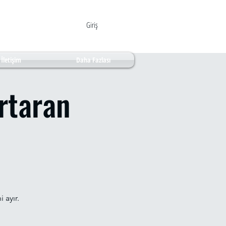
Giriş
İletişim
Daha Fazlası
rtaran
 ayır.