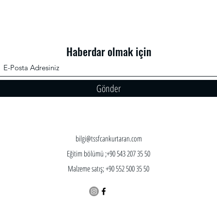
Haberdar olmak için
Gönder
bilgi@tssfcankurtaran.com
Eğitim bölümü ;+90 543 207 35 50
Malzeme satış; +90 552 500 35 50