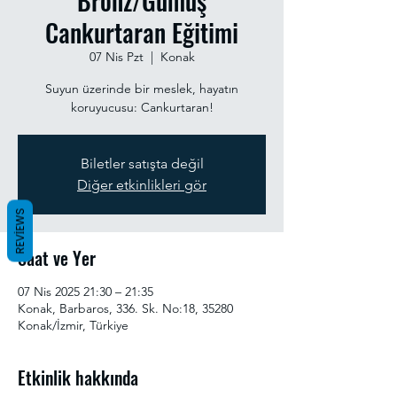
Bronz/Gümüş
Cankurtaran Eğitimi
07 Nis Pzt
  |  
Konak
Suyun üzerinde bir meslek, hayatın
koruyucusu: Cankurtaran!
Biletler satışta değil
Diğer etkinlikleri gör
REVIEWS
Saat ve Yer
07 Nis 2025 21:30 – 21:35
Konak, Barbaros, 336. Sk. No:18, 35280
Konak/İzmir, Türkiye
Etkinlik hakkında