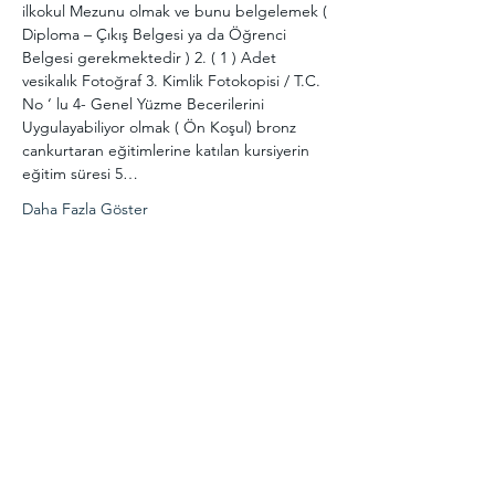
ilkokul Mezunu olmak ve bunu belgelemek ( 
Diploma – Çıkış Belgesi ya da Öğrenci 
Belgesi gerekmektedir ) 2. ( 1 ) Adet 
vesikalık Fotoğraf 3. Kimlik Fotokopisi / T.C. 
No ‘ lu 4- Genel Yüzme Becerilerini 
Uygulayabiliyor olmak ( Ön Koşul) bronz 
cankurtaran eğitimlerine katılan kursiyerin 
eğitim süresi 5…
Daha Fazla Göster
Bu Etkinliği Paylaş