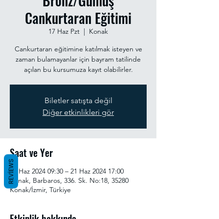
Bronz/Gümüş
Cankurtaran Eğitimi
17 Haz Pzt
  |  
Konak
Cankurtaran eğitimine katılmak isteyen ve
zaman bulamayanlar için bayram tatilinde
açılan bu kursumuza kayıt olabilirler.
Biletler satışta değil
Diğer etkinlikleri gör
Saat ve Yer
REVIEWS
17 Haz 2024 09:30 – 21 Haz 2024 17:00
Konak, Barbaros, 336. Sk. No:18, 35280
Konak/İzmir, Türkiye
Etkinlik hakkında