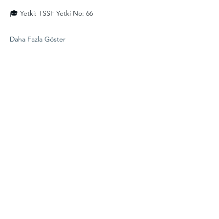
🎓 Yetki: TSSF Yetki No: 66
Daha Fazla Göster
Bu Etkinliği Paylaş
Haberdar olmak için
Gönder