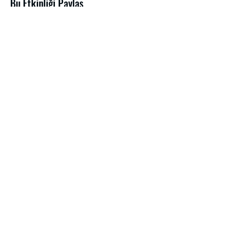
Bu Etkinliği Paylaş
Haberdar olmak için
Gönder
bilgi@tssfcankurtaran.com
Eğitim bölümü ;
+90 543 207 35 50
Malzeme satış;
+90 552 500 35 50