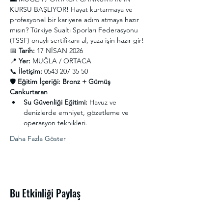
KURSU BAŞLIYOR! Hayat kurtarmaya ve 
profesyonel bir kariyere adım atmaya hazır 
mısın? Türkiye Sualtı Sporları Federasyonu 
(TSSF) onaylı sertifikanı al, yaza işin hazır gir!
📅 
Tarih:
 17 NİSAN 2026
📍 
Yer:
 MUĞLA / ORTACA
📞 
İletişim:
 0543 207 35 50
🛡️ 
Eğitim İçeriği: Bronz + Gümüş 
Cankurtaran
Su Güvenliği Eğitimi:
 Havuz ve 
denizlerde emniyet, gözetleme ve 
operasyon teknikleri.
Daha Fazla Göster
Bu Etkinliği Paylaş