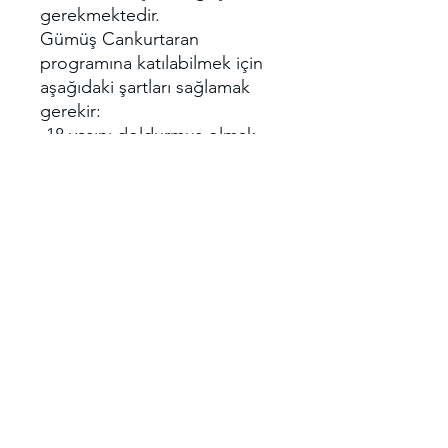
gerekmektedir.
Gümüş Cankurtaran
programına katılabilmek için
aşağıdaki şartları sağlamak
gerekir:
-18 yaşını doldurmuş olmak,
-En az ilköğretim mezunu
olmak ve bunu belgelemek,
-Bronz Cankurtaran belgesine
sahip olmak,
-Cankurtaran eğitimi
almasında ve yapmasında
engel bulunmadığına ilişkin
doktor onaylı sağlık bildirim
formunu beyan etmek.
Gümüş cankurtaran kursu (
eğitimi ) süresi ;
Gümüş cankurtaran eğitimi
süresi 3 gün olup, toplam 21