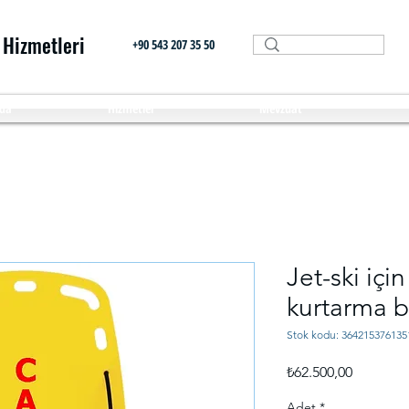
 Hizmetleri
+90 543 207 35 50
da
Hizmetler
Mevzuat
Jet-ski için
kurtarma b
Stok kodu: 364215376135
Fiyat
₺62.500,00
Adet
*