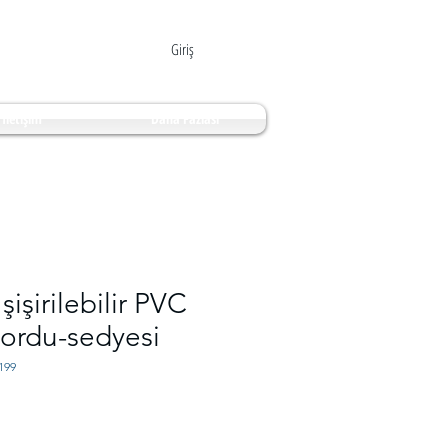
Giriş
İletişim
Daha Fazlası
 şişirilebilir PVC
ordu-sedyesi
199