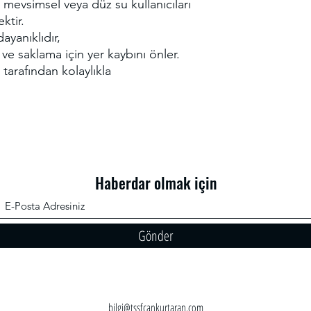
mevsimsel veya düz su kullanıcıları
çift bungee ile birl
Alüminyum Bungee 
ktir.
dahil DEĞİLDİR.
ayanıklıdır,
a ve saklama için yer kaybını önler.
 tarafından kolaylıkla
Haberdar olmak için
Gönder
bilgi@tssfcankurtaran.com