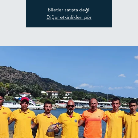
Biletler satışta değil
Diğer etkinlikleri gör