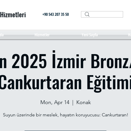
 Hizmetleri
+90 543 207 35 50
da
Hizmetler
Yeni Sayfa
H
an 2025 İzmir Bron
Cankurtaran Eğitim
Mon, Apr 14
  |  
Konak
Suyun üzerinde bir meslek, hayatın koruyucusu: Cankurtaran!