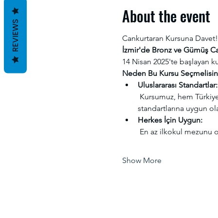
About the event
REVIEWS
Cankurtaran Kursuna Davet!
İzmir'de Bronz ve Gümüş Ca
14 Nisan 2025'te başlayan ku
Neden Bu Kursu Seçmelisin
Uluslararası Standartlar:
 Kursumuz, hem Türkiye Sualtı Sporları Federasyonu (TSSF) hem de Uluslararası Cankurtarma Federasyonu (ILS) 
standartlarına uygun ola
Herkes İçin Uygun:
 En az ilkokul mezunu o
Show More