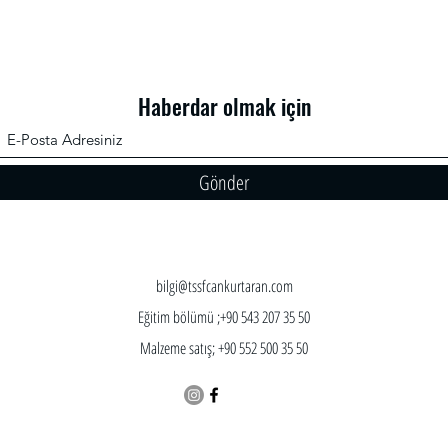
Haberdar olmak için
Gönder
bilgi@tssfcankurtaran.com
Eğitim bölümü ;+90 543 207 35 50
Malzeme satış; +90 552 500 35 50