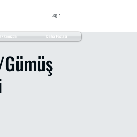
Log In
akkımızda
Daha Fazlası
z/Gümüş
i