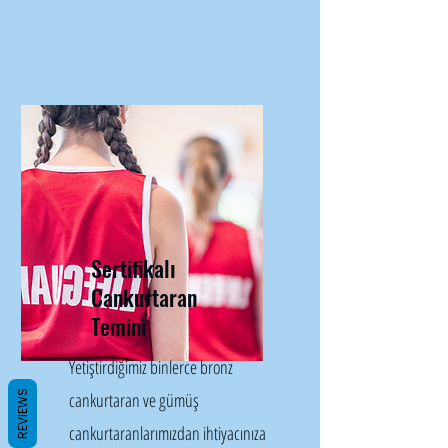
Sertifikalı
Cankurtaran
Temini
Yetiştirdiğimiz binlerce bronz
REVIEWS
cankurtaran ve gümüş
cankurtaranlarımızdan ihtiyacınıza