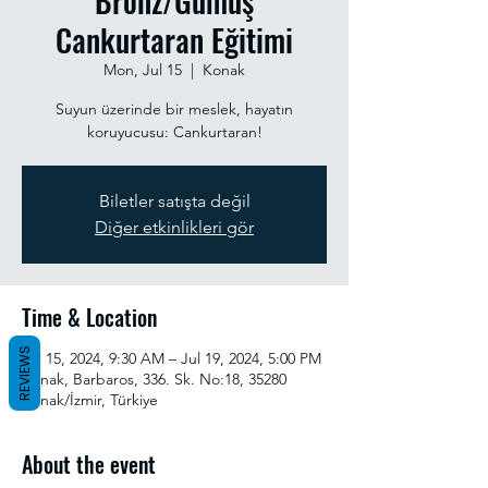
Bronz/Gümüş
Cankurtaran Eğitimi
Mon, Jul 15
  |  
Konak
Suyun üzerinde bir meslek, hayatın
koruyucusu: Cankurtaran!
Biletler satışta değil
Diğer etkinlikleri gör
Time & Location
REVIEWS
Jul 15, 2024, 9:30 AM – Jul 19, 2024, 5:00 PM
Konak, Barbaros, 336. Sk. No:18, 35280
Konak/İzmir, Türkiye
About the event