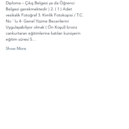
Diploma – Çıkış Belgesi ya da Öğrenci 
Belgesi gerekmektedir ) 2. ( 1 ) Adet 
vesikalık Fotoğraf 3. Kimlik Fotokopisi / T.C. 
No ‘ lu 4- Genel Yüzme Becerilerini 
Uygulayabiliyor olmak ( Ön Koşul) bronz 
cankurtaran eğitimlerine katılan kursiyerin 
eğitim süresi 5…
Show More
Share this event
Haberdar olmak için