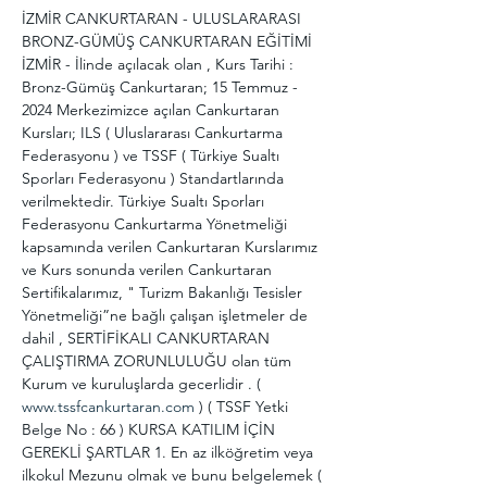
İZMİR CANKURTARAN - ULUSLARARASI 
BRONZ-GÜMÜŞ CANKURTARAN EĞİTİMİ 
İZMİR - İlinde açılacak olan , Kurs Tarihi : 
Bronz-Gümüş Cankurtaran; 15 Temmuz - 
2024 Merkezimizce açılan Cankurtaran 
Kursları; ILS ( Uluslararası Cankurtarma 
Federasyonu ) ve TSSF ( Türkiye Sualtı 
Sporları Federasyonu ) Standartlarında 
verilmektedir. Türkiye Sualtı Sporları 
Federasyonu Cankurtarma Yönetmeliği 
kapsamında verilen Cankurtaran Kurslarımız 
ve Kurs sonunda verilen Cankurtaran 
Sertifikalarımız, " Turizm Bakanlığı Tesisler 
Yönetmeliği”ne bağlı çalışan işletmeler de 
dahil , SERTİFİKALI CANKURTARAN 
ÇALIŞTIRMA ZORUNLULUĞU olan tüm 
Kurum ve kuruluşlarda gecerlidir . ( 
www.tssfcankurtaran.com
 ) ( TSSF Yetki 
Belge No : 66 ) KURSA KATILIM İÇİN 
GEREKLİ ŞARTLAR 1. En az ilköğretim veya 
ilkokul Mezunu olmak ve bunu belgelemek ( 