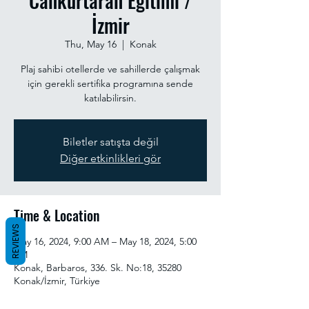
Cankurtaran Eğitimi /
İzmir
Thu, May 16
  |  
Konak
Plaj sahibi otellerde ve sahillerde çalışmak
için gerekli sertifika programına sende
katılabilirsin.
Biletler satışta değil
Diğer etkinlikleri gör
Time & Location
REVIEWS
May 16, 2024, 9:00 AM – May 18, 2024, 5:00
PM
Konak, Barbaros, 336. Sk. No:18, 35280
Konak/İzmir, Türkiye