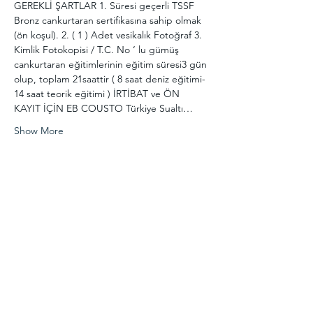
GEREKLİ ŞARTLAR 1. Süresi geçerli TSSF 
Bronz cankurtaran sertifikasına sahip olmak 
(ön koşul). 2. ( 1 ) Adet vesikalık Fotoğraf 3. 
Kimlik Fotokopisi / T.C. No ‘ lu gümüş 
cankurtaran eğitimlerinin eğitim süresi3 gün 
olup, toplam 21saattir ( 8 saat deniz eğitimi-
14 saat teorik eğitimi ) İRTİBAT ve ÖN 
KAYIT İÇİN EB COUSTO Türkiye Sualtı…
Show More
Share this event