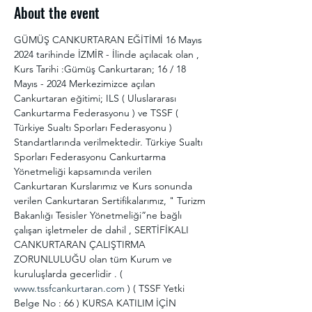
About the event
GÜMÜŞ CANKURTARAN EĞİTİMİ 16 Mayıs 
2024 tarihinde İZMİR - İlinde açılacak olan , 
Kurs Tarihi :Gümüş Cankurtaran; 16 / 18 
Mayıs - 2024 Merkezimizce açılan 
Cankurtaran eğitimi; ILS ( Uluslararası 
Cankurtarma Federasyonu ) ve TSSF ( 
Türkiye Sualtı Sporları Federasyonu ) 
Standartlarında verilmektedir. Türkiye Sualtı 
Sporları Federasyonu Cankurtarma 
Yönetmeliği kapsamında verilen 
Cankurtaran Kurslarımız ve Kurs sonunda 
verilen Cankurtaran Sertifikalarımız, " Turizm 
Bakanlığı Tesisler Yönetmeliği”ne bağlı 
çalışan işletmeler de dahil , SERTİFİKALI 
CANKURTARAN ÇALIŞTIRMA 
ZORUNLULUĞU olan tüm Kurum ve 
kuruluşlarda gecerlidir . ( 
www.tssfcankurtaran.com
 ) ( TSSF Yetki 
Belge No : 66 ) KURSA KATILIM İÇİN 