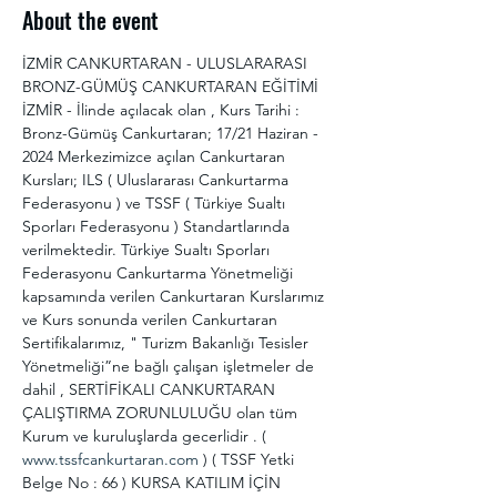
About the event
İZMİR CANKURTARAN - ULUSLARARASI 
BRONZ-GÜMÜŞ CANKURTARAN EĞİTİMİ 
İZMİR - İlinde açılacak olan , Kurs Tarihi : 
Bronz-Gümüş Cankurtaran; 17/21 Haziran - 
2024 Merkezimizce açılan Cankurtaran 
Kursları; ILS ( Uluslararası Cankurtarma 
Federasyonu ) ve TSSF ( Türkiye Sualtı 
Sporları Federasyonu ) Standartlarında 
verilmektedir. Türkiye Sualtı Sporları 
Federasyonu Cankurtarma Yönetmeliği 
kapsamında verilen Cankurtaran Kurslarımız 
ve Kurs sonunda verilen Cankurtaran 
Sertifikalarımız, " Turizm Bakanlığı Tesisler 
Yönetmeliği”ne bağlı çalışan işletmeler de 
dahil , SERTİFİKALI CANKURTARAN 
ÇALIŞTIRMA ZORUNLULUĞU olan tüm 
Kurum ve kuruluşlarda gecerlidir . ( 
www.tssfcankurtaran.com
 ) ( TSSF Yetki 
Belge No : 66 ) KURSA KATILIM İÇİN 