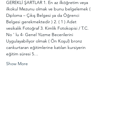
GEREKLİ ŞARTLAR 1. En az ilköğretim veya 
ilkokul Mezunu olmak ve bunu belgelemek ( 
Diploma – Çıkış Belgesi ya da Öğrenci 
Belgesi gerekmektedir ) 2. ( 1 ) Adet 
vesikalık Fotoğraf 3. Kimlik Fotokopisi / T.C. 
No ‘ lu 4- Genel Yüzme Becerilerini 
Uygulayabiliyor olmak ( Ön Koşul) bronz 
cankurtaran eğitimlerine katılan kursiyerin 
eğitim süresi 5…
Show More
Share this event