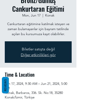
Bronz/Gümüş
Cankurtaran Eğitimi
Mon, Jun 17
  |  
Konak
Cankurtaran eğitimine katılmak isteyen ve
zaman bulamayanlar için bayram tatilinde
açılan bu kursumuza kayıt olabilirler.
Biletler satışta değil
Diğer etkinlikleri gör
Time & Location
REVIEWS
Jun 17, 2024, 9:30 AM – Jun 21, 2024, 5:00
PM
Konak, Barbaros, 336. Sk. No:18, 35280
Konak/İzmir, Türkiye