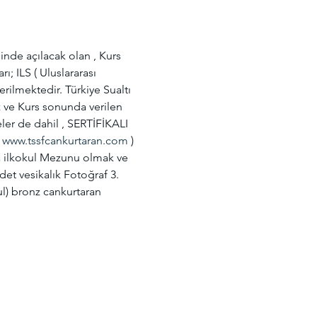
 açılacak olan , Kurs 
 ILS ( Uluslararası 
rilmektedir. Türkiye Sualtı 
 ve Kurs sonunda verilen 
ler de dahil , SERTİFİKALI 
 
www.tssfcankurtaran.com
 ) 
a ilkokul Mezunu olmak ve 
et vesikalık Fotoğraf 3. 
l) bronz cankurtaran 