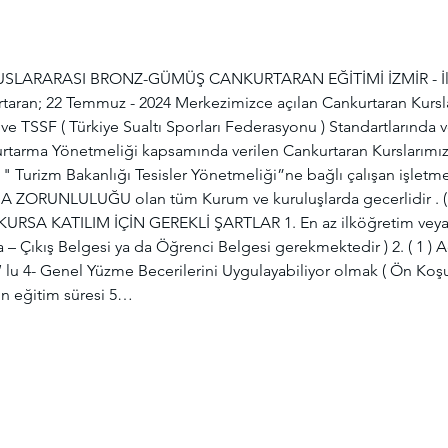
LARARASI BRONZ-GÜMÜŞ CANKURTARAN EĞİTİMİ İZMİR - İlinde
aran; 22 Temmuz - 2024 Merkezimizce açılan Cankurtaran Kursları;
 TSSF ( Türkiye Sualtı Sporları Federasyonu ) Standartlarında ve
rtarma Yönetmeliği kapsamında verilen Cankurtaran Kurslarımız
, " Turizm Bakanlığı Tesisler Yönetmeliği”ne bağlı çalışan işletme
ORUNLULUĞU olan tüm Kurum ve kuruluşlarda gecerlidir . (
 ) KURSA KATILIM İÇİN GEREKLİ ŞARTLAR 1. En az ilköğretim vey
Çıkış Belgesi ya da Öğrenci Belgesi gerekmektedir ) 2. ( 1 ) Ad
‘ lu 4- Genel Yüzme Becerilerini Uygulayabiliyor olmak ( Ön Koşu
rin eğitim süresi 5…