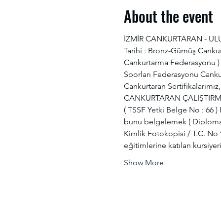
About the event
İZMİR CANKURTARAN - ULUS
Tarihi : Bronz-Gümüş Cankurt
Cankurtarma Federasyonu ) ve
Sporları Federasyonu Canku
Cankurtaran Sertifikalarımız
CANKURTARAN ÇALIŞTIRMA Z
( TSSF Yetki Belge No : 66
bunu belgelemek ( Diploma – 
Kimlik Fotokopisi / T.C. No 
eğitimlerine katılan kursiye
Show More