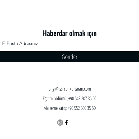
Haberdar olmak için
Gönder
bilgi@tssfcankurtaran.com
Eğitim bölümü ;+90 543 207 35 50
Malzeme satış; +90 552 500 35 50