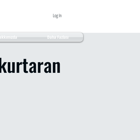
Log In
akkımızda
Daha Fazlası
kurtaran