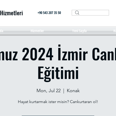
 Hizmetleri
+90 543 207 35 50
da
Hizmetler
Yeni Sayfa
H
uz 2024 İzmir Can
Eğitimi
Mon, Jul 22
  |  
Konak
Hayat kurtarmak ister misin? Cankurtaran ol!