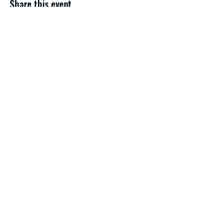
Share this event
Haberdar olmak için
Gönder
bilgi@tssfcankurtaran.com
Eğitim bölümü ;
+90 543 207 35 50
Malzeme satış;
+90 552 500 35 50