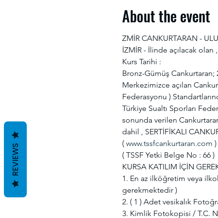
About the event
ZMİR CANKURTARAN - UL
İZMİR - İlinde açılacak olan ,

Kurs Tarihi :

Bronz-Gümüş Cankurtaran; 22
Merkezimizce açılan Cankurta
Federasyonu ) Standartlarınd
Türkiye Sualtı Sporları Fed
sonunda verilen Cankurtaran 
dahil , SERTİFİKALI CANKU
( 
www.tssfcankurtaran.com
 )

REVIEWS
( TSSF Yetki Belge No : 66 )

KURSA KATILIM İÇİN GEREK
1. En az ilköğretim veya il
gerekmektedir )

2. ( 1 ) Adet vesikalık Fotoğra
3. Kimlik Fotokopisi / T.C. No