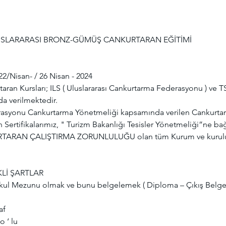
USLARARASI BRONZ-GÜMÜŞ CANKURTARAN EĞİTİMİ

/Nisan- / 26 Nisan - 2024

ran Kursları; ILS ( Uluslararası Cankurtarma Federasyonu ) ve TSS
a verilmektedir.

erasyonu Cankurtarma Yönetmeliği kapsamında verilen Cankurtara
Sertifikalarımız, " Turizm Bakanlığı Tesisler Yönetmeliği”ne bağl
RTARAN ÇALIŞTIRMA ZORUNLULUĞU olan tüm Kurum ve kuruluşla
Lİ ŞARTLAR

kokul Mezunu olmak ve bunu belgelemek ( Diploma – Çıkış Belge
f

 ‘ lu
