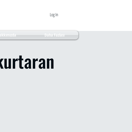
Log In
akkımızda
Daha Fazlası
kurtaran