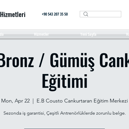
 Hizmetleri
+90 543 207 35 50
da
Hizmetler
Yeni Sayfa
H
Bronz / Gümüş Can
Eğitimi
Mon, Apr 22
  |  
E.B Cousto Cankurtaran Eğitim Merkezi
Sezonda iş garantisi, Çeşitli Antrenörlüklerde zorunlu belge.