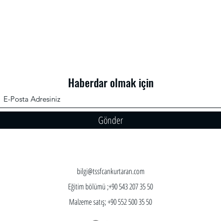
Haberdar olmak için
Gönder
bilgi@tssfcankurtaran.com
Eğitim bölümü ;+90 543 207 35 50
Malzeme satış; +90 552 500 35 50