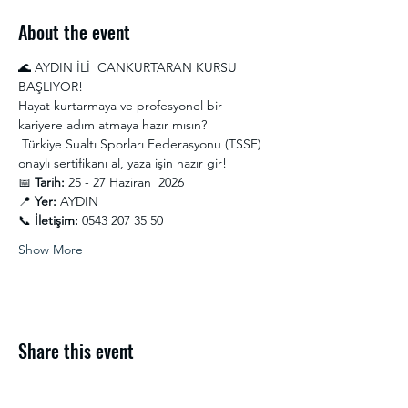
About the event
🌊 AYDIN İLİ  CANKURTARAN KURSU 
BAŞLIYOR! 
Hayat kurtarmaya ve profesyonel bir 
kariyere adım atmaya hazır mısın?
 Türkiye Sualtı Sporları Federasyonu (TSSF) 
onaylı sertifikanı al, yaza işin hazır gir!
📅 
Tarih:
 25 - 27 Haziran  2026
📍 
Yer:
 AYDIN
📞 
İletişim:
 0543 207 35 50
Show More
Share this event