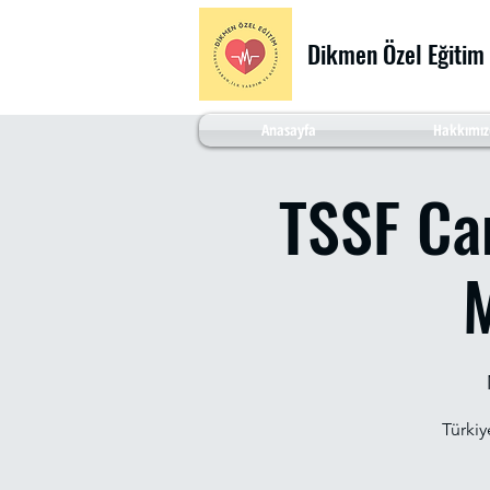
Dikmen Özel Eğitim
Anasayfa
Hakkımız
TSSF Can
M
Türkiy