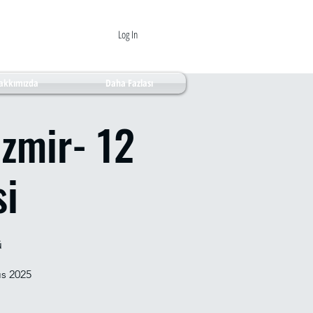
Log In
akkımızda
Daha Fazlası
İzmir- 12
si
ü
ıs 2025