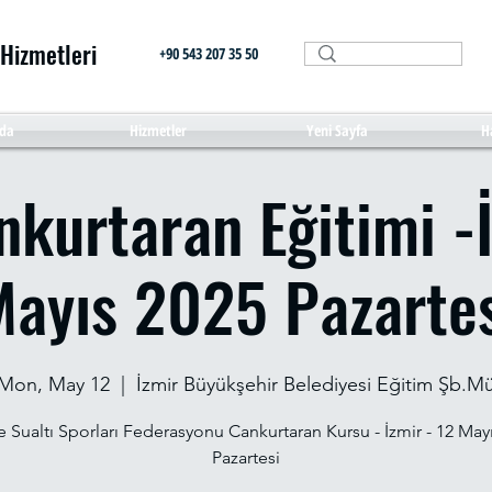
 Hizmetleri
+90 543 207 35 50
da
Hizmetler
Yeni Sayfa
H
kurtaran Eğitimi -
ayıs 2025 Pazarte
Mon, May 12
  |  
İzmir Büyükşehir Belediyesi Eğitim Şb.M
e Sualtı Sporları Federasyonu Cankurtaran Kursu - İzmir - 12 May
Pazartesi