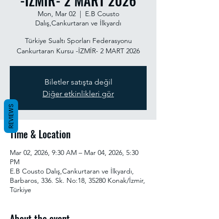
-İZMİR- 2 MART 2026
Mon, Mar 02
  |  
E.B Cousto
Dalış,Cankurtaran ve İlkyardı
Türkiye Sualtı Sporları Federasyonu
Cankurtaran Kursu -İZMİR- 2 MART 2026
Biletler satışta değil
Diğer etkinlikleri gör
REVIEWS
Time & Location
Mar 02, 2026, 9:30 AM – Mar 04, 2026, 5:30
PM
E.B Cousto Dalış,Cankurtaran ve İlkyardı,
Barbaros, 336. Sk. No:18, 35280 Konak/İzmir,
Türkiye
About the event