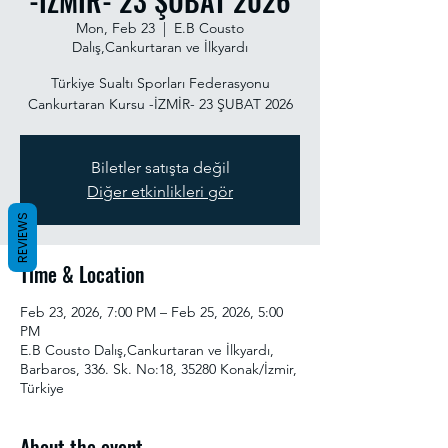
-İZMİR- 23 ŞUBAT 2026
Mon, Feb 23
  |  
E.B Cousto
Dalış,Cankurtaran ve İlkyardı
Türkiye Sualtı Sporları Federasyonu
Cankurtaran Kursu -İZMİR- 23 ŞUBAT 2026
Biletler satışta değil
Diğer etkinlikleri gör
REVIEWS
Time & Location
Feb 23, 2026, 7:00 PM – Feb 25, 2026, 5:00
PM
E.B Cousto Dalış,Cankurtaran ve İlkyardı,
Barbaros, 336. Sk. No:18, 35280 Konak/İzmir,
Türkiye
About the event