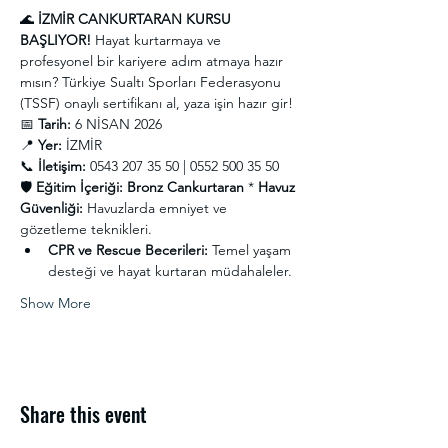
🌊 
İZMİR CANKURTARAN KURSU 
BAŞLIYOR!
 Hayat kurtarmaya ve 
profesyonel bir kariyere adım atmaya hazır 
mısın? Türkiye Sualtı Sporları Federasyonu 
(TSSF) onaylı sertifikanı al, yaza işin hazır gir!
📅 
Tarih:
 6 NİSAN 2026
📍 
Yer:
 İZMİR
📞 
İletişim:
 0543 207 35 50 | 0552 500 35 50
🛡️ 
Eğitim İçeriği: Bronz Cankurtaran
 * 
Havuz 
Güvenliği:
 Havuzlarda emniyet ve 
gözetleme teknikleri.
CPR ve Rescue Becerileri:
 Temel yaşam 
desteği ve hayat kurtaran müdahaleler.
Show More
Share this event