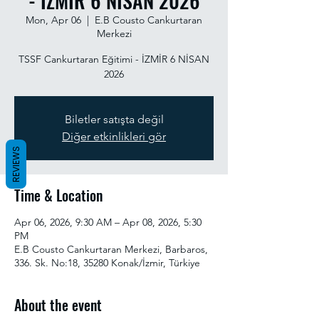
- İZMİR 6 NİSAN 2026
Mon, Apr 06
  |  
E.B Cousto Cankurtaran
Merkezi
TSSF Cankurtaran Eğitimi - İZMİR 6 NİSAN
2026
Biletler satışta değil
Diğer etkinlikleri gör
REVIEWS
Time & Location
Apr 06, 2026, 9:30 AM – Apr 08, 2026, 5:30
PM
E.B Cousto Cankurtaran Merkezi, Barbaros,
336. Sk. No:18, 35280 Konak/İzmir, Türkiye
About the event