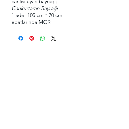
canlısı uyarı bayrağı;
Cankurtaran Bayrağı
1 adet 105 cm * 70 cm
ebatlarında MOR
Haberdar olmak için
Gönder
bilgi@tssfcankurtaran.com
Eğitim bölümü ;
+90 543 207 35 50