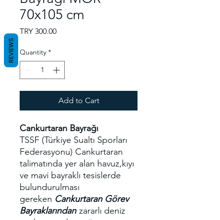
70x105 cm
Price
TRY 300.00
REVIEWS
Quantity
*
Add to Cart
Cankurtaran Bayrağı
TSSF (Türkiye Sualtı Sporları
Federasyonu) Cankurtaran
talimatında yer alan havuz,kıyı
ve mavi bayraklı tesislerde
bulundurulması
gereken
Cankurtaran Görev
Bayraklarından
zararlı deniz