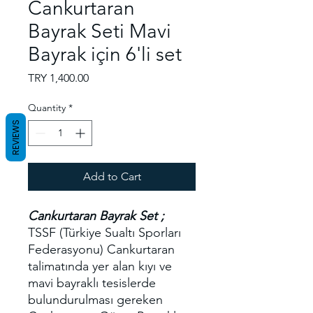
Cankurtaran
Bayrak Seti Mavi
Bayrak için 6'li set
Price
TRY 1,400.00
Quantity
*
REVIEWS
Add to Cart
Cankurtaran Bayrak
Set ;
TSSF (Türkiye Sualtı Sporları
Federasyonu) Cankurtaran
talimatında yer alan kıyı ve
mavi bayraklı tesislerde
bulundurulması gereken