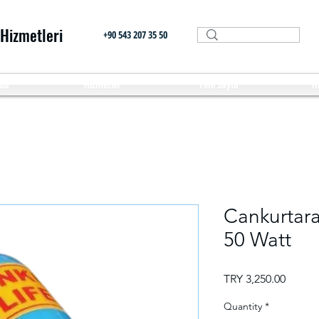
 Hizmetleri
+90 543 207 35 50
da
Hizmetler
Yeni Sayfa
H
Cankurtar
50 Watt
Price
TRY 3,250.00
Quantity
*