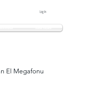
Log In
akkımızda
Daha Fazlası
an El Megafonu