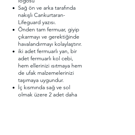
logosu
Sağ ön ve arka tarafında
nakışlı Cankurtaran-
Lifeguard yazısı.
Önden tam fermuar, giyip
çıkarmayı ve gerektiğinde
havalandırmayı kolaylaştırır.
iki adet fermuarlı yan, bir
adet fermuarlı kol cebi,
hem ellerinizi ısıtmaya hem
de ufak malzemelerinizi
taşımaya uygundur.
İç kısmında sağ ve sol
olmak üzere 2 adet daha
cebi mevcuttur.
Etek kısmında elastik
büzgü bulunur.
Tüylenmez Antipiling
özelliğe sahiptir.